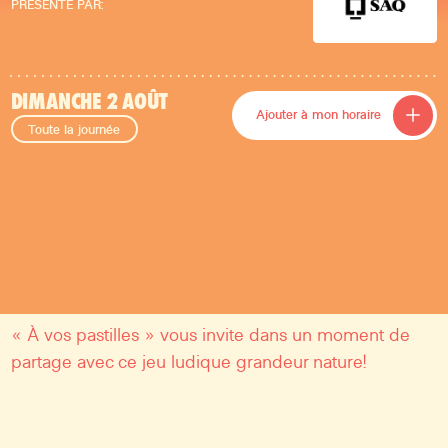
PRÉSENTÉ PAR:
DIMANCHE 2 AOÛT
Ajouter à mon horaire
Toute la journée
Avec une main sur Fruité et vif et un pied sur
Aromatique et rond, saurez-vous trouver l’équilibre?
« À vos pastilles » vous invite dans un moment de
partage avec ce jeu ludique grandeur nature!