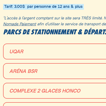
Tarif: 3.00$ par personne de 12 ans & plus
*L’accès à l’argent comptant sur le site sera TRÈS limité. N
Nomade Paiement
afin d’utiliser le service de transport de
PARCS DE STATIONNEMENT & DÉPART
UQAR
1595 Bd Alphonse-Desjardins, Lévis, QC G6V 0A6
ARÉNA BSR
Nombre de places disponibles: À venir
585 Rue de Bernières, Saint-Nicolas, QC G7A 1E4
COMPLEXE 2 GLACES HONCO
Nombre de places disponibles: À venir