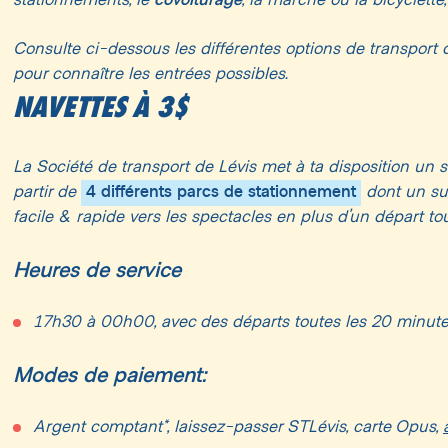
covoiturage
stationnements, le
, la marche ou la bicyclette,
Objets destinés à la promotion / vente
Consulte ci-dessous les différentes options de transport qui
Objets gonflables
pour connaître les entrées possibles.
Objet pouvant poser un danger à la sécurité des au
NAVETTES À 3$
Parapluies
Pieds de caméra et «selfie sticks»
La Société de transport de Lévis met à ta disposition un 
Planches à roulettes & patins à roues alignées
4 différents parcs de stationnement
partir de
dont un sur
Pointeurs laser
facile & rapide vers les spectacles en plus d’un départ tou
Tentes
Heures de service
Thermos
Vélo – Parcs à vélo à l’extérieur du site
17h30 à 00h00, avec des départs toutes les 20 minute
Modes de paiement:
Argent comptant*, laissez-passer STLévis, carte Opus,