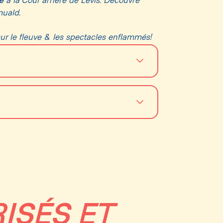
e
à la Cour arrière de Lévis. Découvre
muald.
 sur le fleuve & les spectacles enflammés!
l’entièreté de
cles, cette formule réunie
t la musique, les montgolfières & les
uald (QC), G6V 6P5
asse estivale & festive avec produits
e sur Québec et volleyball de plage en
en plus des représentations durant le
ISÉS ET