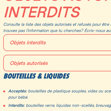
INTERDITS
Consulte la liste des objets autorisés et refusés pour êtr
trouves pas l’information que tu cherches? Écris-nous a
Objets interdits
**Rappel: Les chaises avec armature sont interdites**
Objets autorisés
Animaux
BOUTEILLES & LIQUIDES
Appareils photo professionnels avec lentilles inter
Appareils photo non-professionnels (appareil jetab
Armes blanches & objets contondants
Biberons en plastique ou gobelets de jus pour enfant
Acceptés:
bouteilles de plastique souples, vides ou scel
bébé
Bâtons, balles, frisbee et ballons de toutes sortes
pour bébé.
Bouteilles d’eau vide
Boissons alcoolisées
Interdits:
bouteilles verre, liquides non-scellés, breuva
Chaise sans armature