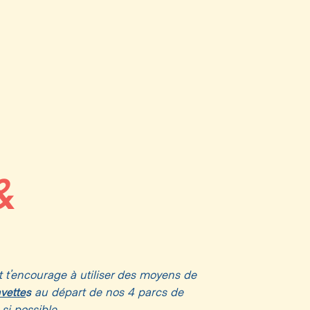
acceptés
dentifié
&
s seront fouillés)
t t’encourage à utiliser des moyens de
l’eau sont présents sur le site
vette
s
au départ de nos 4 parcs de