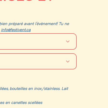
e bien préparé avant l’évènement! Tu ne
u
info@festivent.ca
changeables
le, appareil numérique, GoPro)
s *Liquide interdit, excepté lait pour
lées, bouteilles en inox/stainless. Lait
ges en canettes scellées