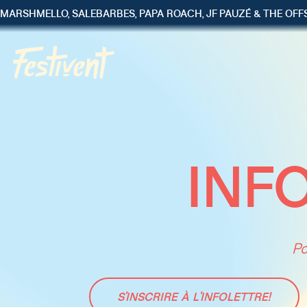
MARSHMELLO, SALEBARBES, PAPA ROACH, JF PAUZÉ & THE OF
INF
Po
S'INSCRIRE À L'INFOLETTRE!